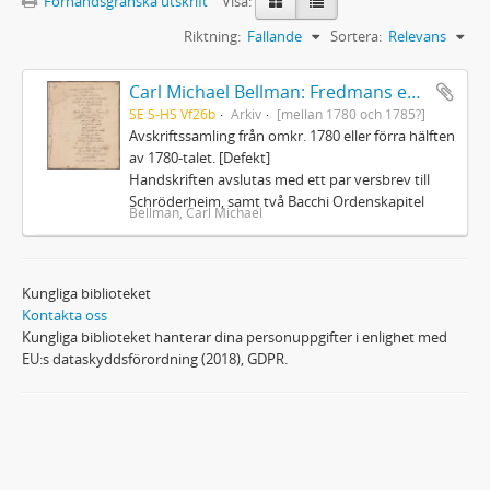
Förhandsgranska utskrift
Visa:
Riktning:
Fallande
Sortera:
Relevans
Carl Michael Bellman: Fredmans epistlar och sånger m.fl. Bellman-texter
SE S-HS Vf26b
Arkiv
[mellan 1780 och 1785?]
Avskriftssamling från omkr. 1780 eller förra hälften
av 1780-talet. [Defekt]
Handskriften avslutas med ett par versbrev till
Schröderheim, samt två Bacchi Ordenskapitel
Bellman, Carl Michael
Kungliga biblioteket
Kontakta oss
Kungliga biblioteket hanterar dina personuppgifter i enlighet med
EU:s dataskyddsförordning (2018), GDPR.