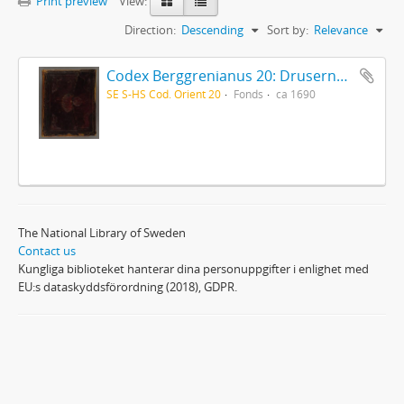
Print preview
View:
Direction:
Descending
Sort by:
Relevance
Codex Berggrenianus 20: Drusernas på Libanon heliga bok
SE S-HS Cod. Orient 20
Fonds
ca 1690
The National Library of Sweden
Contact us
Kungliga biblioteket hanterar dina personuppgifter i enlighet med
EU:s dataskyddsförordning (2018), GDPR.