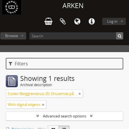
ARKEN
Log in
Browse
Filters
Showing 1 results
Archival description
Codex Berggrenianus 20: Drusernas på Libanon heliga bok
With digital objects
Advanced search options