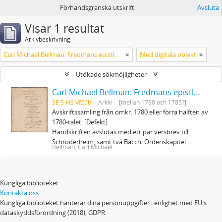
Förhandsgranska utskrift
Avsluta
Visar 1 resultat
Arkivbeskrivning
Carl Michael Bellman: Fredmans epistlar och sånger m.fl. Bellman-texter
Med digitala objekt
Utökade sökmöjligheter
Carl Michael Bellman: Fredmans epistlar och sånger m.fl. Bellman-texter
SE S-HS Vf26b
Arkiv
[mellan 1780 och 1785?]
Avskriftssamling från omkr. 1780 eller förra hälften av
1780-talet. [Defekt]
Handskriften avslutas med ett par versbrev till
Schröderheim, samt två Bacchi Ordenskapitel
Bellman, Carl Michael
Kungliga biblioteket
Kontakta oss
Kungliga biblioteket hanterar dina personuppgifter i enlighet med EU:s
dataskyddsförordning (2018), GDPR.