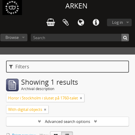
ARKEN
Log in
Browse
Filters
Showing 1 results
Archival description
Horor i Stockholm i slutet på 1760-talet
With digital objects
Advanced search options