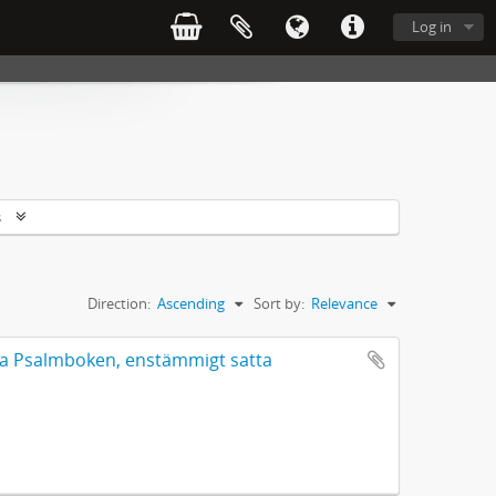
Log in
s
Direction:
Ascending
Sort by:
Relevance
mla Psalmboken, enstämmigt satta