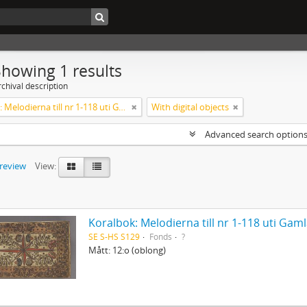
Showing 1 results
chival description
Koralbok: Melodierna till nr 1-118 uti Gamla Psalmboken, enstämmigt satta
With digital objects
Advanced search option
preview
View:
Koralbok: Melodierna till nr 1-118 uti Ga
SE S-HS S129
Fonds
?
Mått: 12:o (oblong)