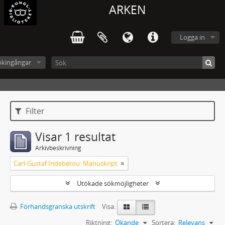
ARKEN
Logga in
ökingångar
Filter
Visar 1 resultat
Arkivbeskrivning
Carl-Gustaf Indebetou: Manuskript
Utökade sökmöjligheter
Förhandsgranska utskrift
Visa:
Riktning:
Ökande
Sortera:
Relevans