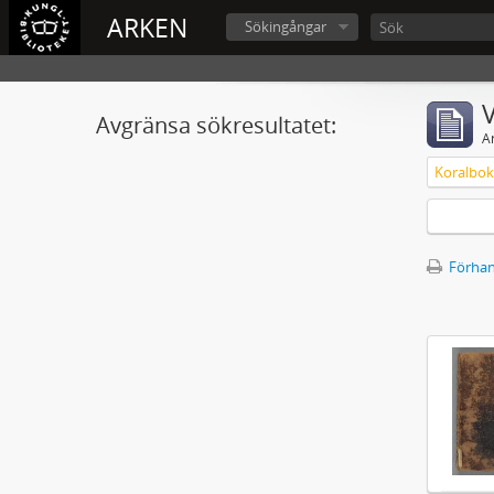
ARKEN
Sökingångar
V
Avgränsa sökresultatet:
A
Koralbok 
Förhan