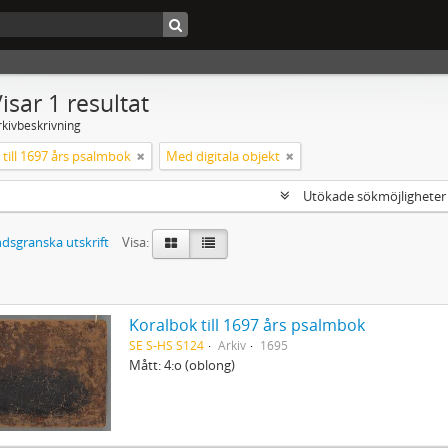
isar 1 resultat
rkivbeskrivning
till 1697 års psalmbok
Med digitala objekt
Utökade sökmöjlighete
dsgranska utskrift
Visa:
Koralbok till 1697 års psalmbok
SE S-HS S124
Arkiv
1695
Mått: 4:o (oblong)