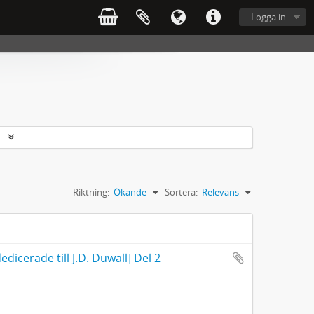
Logga in
r
Riktning:
Ökande
Sortera:
Relevans
dicerade till J.D. Duwall] Del 2