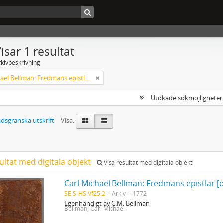
isar 1 resultat
rkivbeskrivning
Carl Michael Bellman: Fredmans epistlar [dedicerade till J.D. Duwall] Del 2
Utökade sökmöjlighete
dsgranska utskrift
Visa:
ultat med digitala objekt
Visa resultat med digitala objekt
Carl Michael Bellman: Fredmans epistlar [de
SE S-HS Vf25:2
Arkiv
1772
Egenhändigt av C.M. Bellman
Bellman, Carl Michael