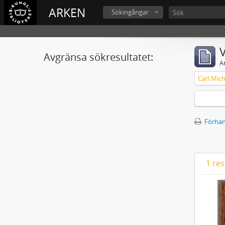
ARKEN
Sökingångar
V
Avgränsa sökresultatet:
A
Förhan
1 res