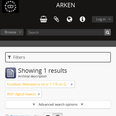
ARKEN
Log in
Browse
Filters
Showing 1 results
Archival description
Koralbok: Melodierna till nr 1-118 uti Gamla Psalmboken, enstämmigt satta
With digital objects
Advanced search options