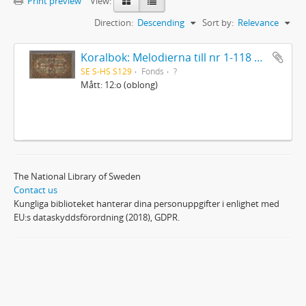
Print preview
View:
Direction:
Descending
Sort by:
Relevance
Koralbok: Melodierna till nr 1-118 uti Gamla Psalmboken, enstämmigt satta
SE S-HS S129
Fonds
?
Mått: 12:o (oblong)
The National Library of Sweden
Contact us
Kungliga biblioteket hanterar dina personuppgifter i enlighet med
EU:s dataskyddsförordning (2018), GDPR.