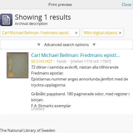
Print preview
Close
Showing 1 results
Archival description
Carl Michael Bellman: Fredmans epistlar m.m.
With digital objects
Advanced search options
Carl Michael Bellman: Fredmans epistlar m.m.
SE S-HS Vf27
Fonds
[mellan 1770 och 1790?]
72 dikter i samtida avskrift, nästan alla tillhörande
Fredmans epistlar.
Epistlarnas nummer anges annorlunda jämfört med de
tryckta upplagorna.
Gråblått pappband. 180 paginerade sidor, med register i
början.
F.A. Ekmarks exemplar
Untitled
The National Library of Sweden