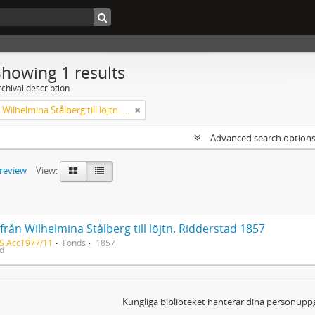
Showing 1 results
chival description
Brev från Wilhelmina Stålberg till löjtn. Ridderstad 1857
Advanced search option
preview
View:
från Wilhelmina Stålberg till löjtn. Ridderstad 1857
S Acc1977/11
Fonds
1857
ed
Kungliga biblioteket hanterar dina personuppg