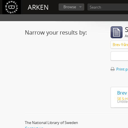
ARKEN
Browse
Narrow your results by:
Ar
Print 
Brev 
SE S-H
Untitl
The National Library of Sweden