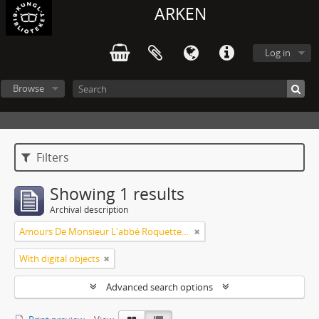
ARKEN
Log in
Browse
Filters
Showing 1 results
Archival description
Amours De Monsieur L'abbé Roquette avec Mademoiselle de Montauzier par Monsieur L'abbé Le Camus 1667
With digital objects
Advanced search options