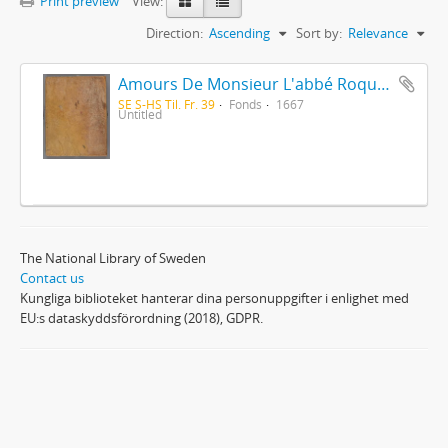
Print preview
View:
Direction:
Ascending
Sort by:
Relevance
Amours De Monsieur L'abbé Roquette avec Mademoiselle de Montauzier par Monsieur L'abbé Le Camus 1667
SE S-HS Til. Fr. 39
Fonds
1667
Untitled
The National Library of Sweden
Contact us
Kungliga biblioteket hanterar dina personuppgifter i enlighet med
EU:s dataskyddsförordning (2018), GDPR.