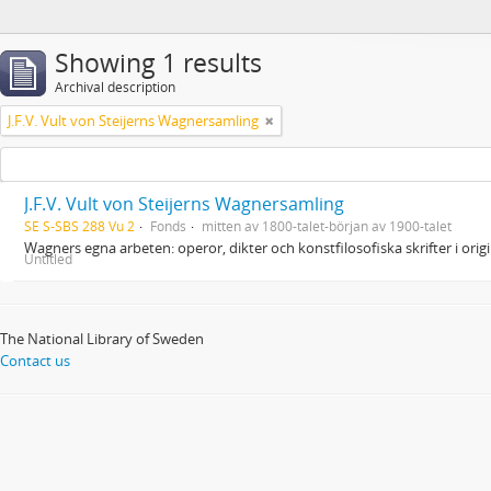
Showing 1 results
Archival description
J.F.V. Vult von Steijerns Wagnersamling
J.F.V. Vult von Steijerns Wagnersamling
SE S-SBS 288 Vu 2
Fonds
mitten av 1800-talet-början av 1900-talet
Wagners egna arbeten: operor, dikter och konstfilosofiska skrifter i ori
Untitled
The National Library of Sweden
Contact us