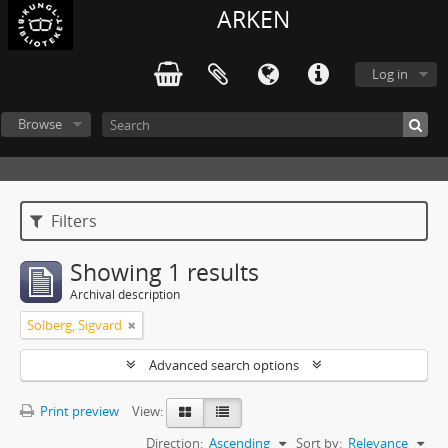
ARKEN
Log in
Browse
Filters
Showing 1 results
Archival description
Solberg, Sigvard
Advanced search options
Print preview
View:
Direction:
Ascending
Sort by:
Relevance