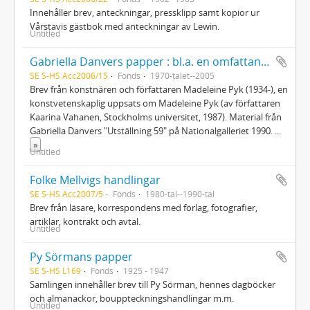
Innehåller brev, anteckningar, pressklipp samt kopior ur
Vårstavis gästbok med anteckningar av Lewin.
Untitled
Gabriella Danvers papper : bl.a. en omfattande samling brev från Madeleine Pyk
SE S-HS Acc2006/15
Fonds
1970-talet--2005
Brev från konstnären och författaren Madeleine Pyk (1934-), en
konstvetenskaplig uppsats om Madeleine Pyk (av författaren
Kaarina Vahanen, Stockholms universitet, 1987). Material från
Gabriella Danvers "Utställning 59" på Nationalgalleriet 1990.
...
»
Untitled
Folke Mellvigs handlingar
SE S-HS Acc2007/5
Fonds
1980-tal--1990-tal
Brev från läsare, korrespondens med förlag, fotografier,
artiklar, kontrakt och avtal.
Untitled
Py Sörmans papper
SE S-HS L169
Fonds
1925 - 1947
Samlingen innehåller brev till Py Sörman, hennes dagböcker
och almanackor, bouppteckningshandlingar m.m.
Untitled