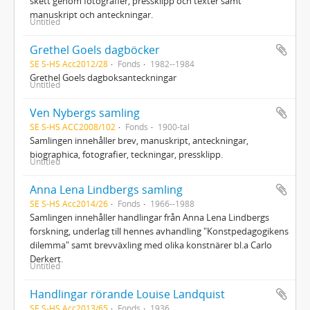
skett genom fotografier, pressklipp och texter samt
manuskript och anteckningar.
Untitled
Grethel Goels dagböcker
SE S-HS Acc2012/28
Fonds
1982--1984
Grethel Goels dagboksanteckningar
Untitled
Ven Nybergs samling
SE S-HS ACC2008/102
Fonds
1900-tal
Samlingen innehåller brev, manuskript, anteckningar,
biographica, fotografier, teckningar, pressklipp.
Untitled
Anna Lena Lindbergs samling
SE S-HS Acc2014/26
Fonds
1966--1988
Samlingen innehåller handlingar från Anna Lena Lindbergs
forskning, underlag till hennes avhandling "Konstpedagogikens
dilemma" samt brevväxling med olika konstnärer bl.a Carlo
Derkert.
Untitled
Handlingar rörande Louise Landquist
SE S-HS Acc2013/65
Fonds
1936