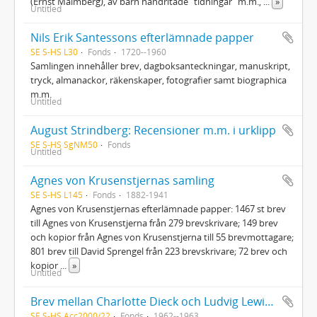
(Ernst Malmberg), av barn handritade "tidningar" m.m.,
...
»
Untitled
Nils Erik Santessons efterlämnade papper
SE S-HS L30
Fonds
1720--1960
Samlingen innehåller brev, dagboksanteckningar, manuskript,
tryck, almanackor, räkenskaper, fotografier samt biographica
m.m.
Untitled
August Strindberg: Recensioner m.m. i urklipp
SE S-HS SgNM50
Fonds
Untitled
Agnes von Krusenstjernas samling
SE S-HS L145
Fonds
1882-1941
Agnes von Krusenstjernas efterlämnade papper: 1467 st brev
till Agnes von Krusenstjerna från 279 brevskrivare; 149 brev
och kopior från Agnes von Krusenstjerna till 55 brevmottagare;
801 brev till David Sprengel från 223 brevskrivare; 72 brev och
kopior
...
»
Untitled
Brev mellan Charlotte Dieck och Ludvig Lewin samt kopior ur Vårstavis gästbok
SE S-HS Acc2000/22
Fonds
1962--1963