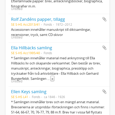
Efterlämnade papper: brev, anteckningsböcker, biographica,
fotografier m.m.
Untitled
Rolf Zandéns papper, tillägg
SE S-HS Acc2013/41
Fonds
1972--2012
Accessionen innehåller manuskript till diktsamlingar,
recensioner, tryck, samt CD-skivor
Untitled
Ella Hillbäcks samling
SE S-HS Acc1995/40
Fonds
* Samlingen innehåller material med anknytning till Ella
Hillbäcks liv och skapande verksamhet. Den består av brev,
manuskript, anteckningar, biographica, pressklipp och
trycksaker från två arkivbildare - Ella Hillbäck och Gerhard
Bungerfeldt. Samlingen
...
»
Untitled
Ellen Keys samling
SE S-HS L41
Fonds
ca 1846 - 1926
* Samlingen innehåller brev och en mängd annat material.
Brevserierna är utspridda i förteckningen och finns i nummer:
51-64, 66-67, 70, 76-77, 79, 88 m.fl. Brev har i vissa fall flyttats