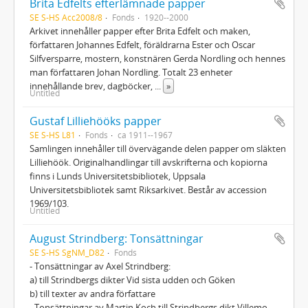
Brita Edfelts efterlämnade papper
SE S-HS Acc2008/8
Fonds
1920--2000
Arkivet innehåller papper efter Brita Edfelt och maken,
författaren Johannes Edfelt, föräldrarna Ester och Oscar
Silfversparre, mostern, konstnären Gerda Nordling och hennes
man författaren Johan Nordling. Totalt 23 enheter
innehållande brev, dagböcker,
...
»
Untitled
Gustaf Lilliehööks papper
SE S-HS L81
Fonds
ca 1911--1967
Samlingen innehåller till övervägande delen papper om släkten
Lilliehöök. Originalhandlingar till avskrifterna och kopiorna
finns i Lunds Universitetsbibliotek, Uppsala
Universitetsbibliotek samt Riksarkivet. Består av accession
1969/103.
Untitled
August Strindberg: Tonsättningar
SE S-HS SgNM_D82
Fonds
- Tonsättningar av Axel Strindberg:
a) till Strindbergs dikter Vid sista udden och Göken
b) till texter av andra författare
- Tonsättningar av Martin Koch till Strindbergs dikt Villemo