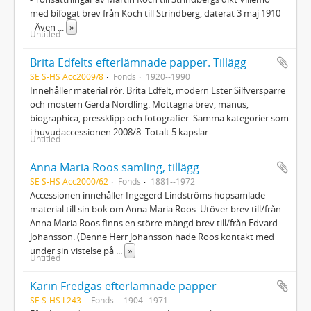
med bifogat brev från Koch till Strindberg, daterat 3 maj 1910
- Även
...
»
Untitled
Brita Edfelts efterlämnade papper. Tillägg
SE S-HS Acc2009/8
Fonds
1920--1990
Innehåller material rör. Brita Edfelt, modern Ester Silfversparre
och mostern Gerda Nordling. Mottagna brev, manus,
biographica, pressklipp och fotografier. Samma kategorier som
i huvudaccessionen 2008/8. Totalt 5 kapslar.
Untitled
Anna Maria Roos samling, tillägg
SE S-HS Acc2000/62
Fonds
1881--1972
Accessionen innehåller Ingegerd Lindströms hopsamlade
material till sin bok om Anna Maria Roos. Utöver brev till/från
Anna Maria Roos finns en större mängd brev till/från Edvard
Johansson. (Denne Herr Johansson hade Roos kontakt med
under sin vistelse på
...
»
Untitled
Karin Fredgas efterlämnade papper
SE S-HS L243
Fonds
1904--1971