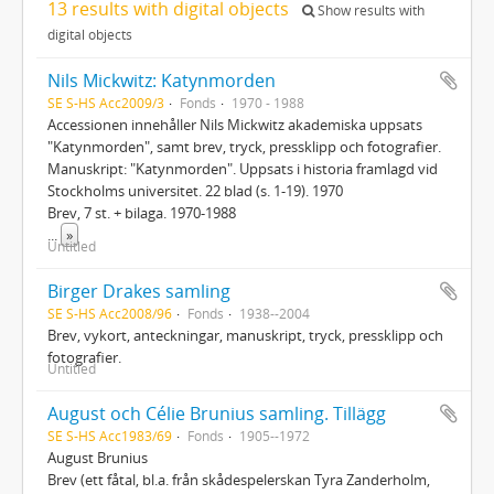
13 results with digital objects
Show results with
digital objects
Nils Mickwitz: Katynmorden
SE S-HS Acc2009/3
Fonds
1970 - 1988
Accessionen innehåller Nils Mickwitz akademiska uppsats
"Katynmorden", samt brev, tryck, pressklipp och fotografier.
Manuskript: "Katynmorden". Uppsats i historia framlagd vid
Stockholms universitet. 22 blad (s. 1-19). 1970
Brev, 7 st. + bilaga. 1970-1988
...
»
Untitled
Birger Drakes samling
SE S-HS Acc2008/96
Fonds
1938--2004
Brev, vykort, anteckningar, manuskript, tryck, pressklipp och
fotografier.
Untitled
August och Célie Brunius samling. Tillägg
SE S-HS Acc1983/69
Fonds
1905--1972
August Brunius
Brev (ett fåtal, bl.a. från skådespelerskan Tyra Zanderholm,