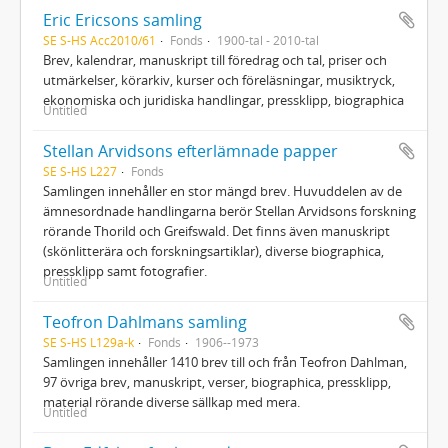
Eric Ericsons samling
SE S-HS Acc2010/61
Fonds
1900-tal - 2010-tal
Brev, kalendrar, manuskript till föredrag och tal, priser och
utmärkelser, körarkiv, kurser och föreläsningar, musiktryck,
ekonomiska och juridiska handlingar, pressklipp, biographica
Untitled
Stellan Arvidsons efterlämnade papper
SE S-HS L227
Fonds
Samlingen innehåller en stor mängd brev. Huvuddelen av de
ämnesordnade handlingarna berör Stellan Arvidsons forskning
rörande Thorild och Greifswald. Det finns även manuskript
(skönlitterära och forskningsartiklar), diverse biographica,
pressklipp samt fotografier.
Untitled
Teofron Dahlmans samling
SE S-HS L129a-k
Fonds
1906--1973
Samlingen innehåller 1410 brev till och från Teofron Dahlman,
97 övriga brev, manuskript, verser, biographica, pressklipp,
material rörande diverse sällkap med mera.
Untitled