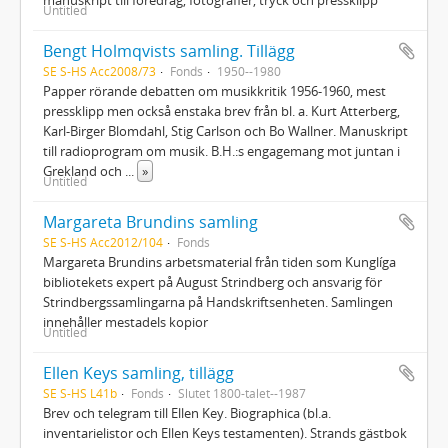
Untitled
Bengt Holmqvists samling. Tillägg
SE S-HS Acc2008/73
Fonds
1950--1980
Papper rörande debatten om musikkritik 1956-1960, mest
pressklipp men också enstaka brev från bl. a. Kurt Atterberg,
Karl-Birger Blomdahl, Stig Carlson och Bo Wallner. Manuskript
till radioprogram om musik. B.H.:s engagemang mot juntan i
Grekland och
...
»
Untitled
Margareta Brundins samling
SE S-HS Acc2012/104
Fonds
Margareta Brundins arbetsmaterial från tiden som Kunglíga
bibliotekets expert på August Strindberg och ansvarig för
Strindbergssamlingarna på Handskriftsenheten. Samlingen
innehåller mestadels kopior
Untitled
Ellen Keys samling, tillägg
SE S-HS L41b
Fonds
Slutet 1800-talet--1987
Brev och telegram till Ellen Key. Biographica (bl.a.
inventarielistor och Ellen Keys testamenten). Strands gästbok