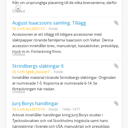
från sin ursprungliga placering till de olika brevserierna, därför
...
»
Untitled
August Isaacssons samling. Tillägg
SE S-HS Acc2007/72
Fonds
Accessionen är ett tillägg till tidigare accessioner med
släktpapper rörande familjerna Isaacsson och Valter. Denna
accession innehåller brev, manuskript, kassaböcker, pressklipp,
tryck m.m. Förteckning finns.
Untitled
Strindbergs släktingar II
SE S-HS SgKB_Dossier7
Fonds
Innehåller material rörande Strindbergs släktingar. Originalen
är numrerade 1-5. Kopiorna är numrerade 6-14. Se
förteckningen här nedan.
Untitled
Jurij Borys handlingar
SE S-HS Acc2015/19
Fonds
1946--1977
Arkivet innehåller handlingar kring Jurij Borys studier i
Tjeckoslovakien och vid Stockholms högskola samt hans
tjänstgöring i Sverige och USA, manuskript och pressklipp.