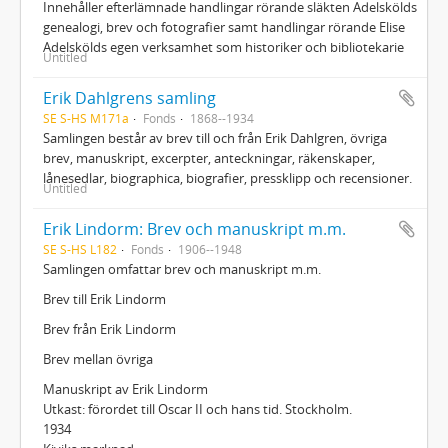
Innehåller efterlämnade handlingar rörande släkten Adelskölds
genealogi, brev och fotografier samt handlingar rörande Elise
Adelskölds egen verksamhet som historiker och bibliotekarie
Untitled
Erik Dahlgrens samling
SE S-HS M171a
Fonds
1868--1934
Samlingen består av brev till och från Erik Dahlgren, övriga
brev, manuskript, excerpter, anteckningar, räkenskaper,
lånesedlar, biographica, biografier, pressklipp och recensioner.
Untitled
Erik Lindorm: Brev och manuskript m.m.
SE S-HS L182
Fonds
1906--1948
Samlingen omfattar brev och manuskript m.m.
Brev till Erik Lindorm
Brev från Erik Lindorm
Brev mellan övriga
Manuskript av Erik Lindorm
Utkast: förordet till Oscar II och hans tid. Stockholm.
1934