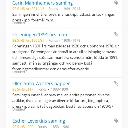
Carin Mannheimers samling
SE S-HS Acc2014/46
Fonds
1949--2014
Samlingen innehåller brev, manuskript, utkast, anteckningar,
pressklipp, föremål m.m.
Untitled
Föreningen 1891 års män
SE S-HS Acc1969/37
Fonds
1930--1978
Föreningen 1891 års män bildades 1930 och upphörde 1978. Ur
stadgarna: Föreningens ändamål är att till sällskaplig samvaro
och ömsesidigt stöd sammanföra svenska män, födda år 1891,
samt att i mån av tillgångar och vid behov bistå
föreningsmedlemmar och deras efterlevande.
Untitled
Ellen Sofia Westers papper
SE S-HS L117
Fonds
1883-1930
Samlingen innehåller brev mellan andra personer, diverse
artiklar, översättningar av diverse författare, biographica,
pressklipp samt två dagböcker. Består av accession 1970/57
Untitled
Esther Levertins samling
SE S-HS L200
Fonds
1853--1980