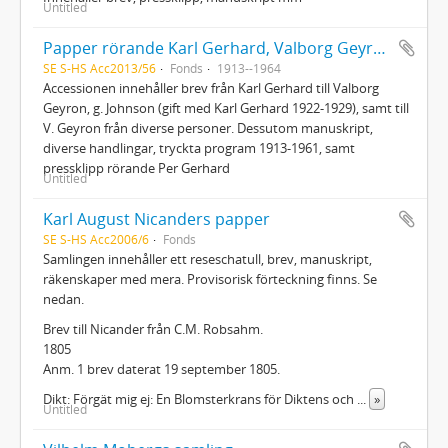
Untitled
Papper rörande Karl Gerhard, Valborg Geyron och Per Gerhard
SE S-HS Acc2013/56
Fonds
1913--1964
Accessionen innehåller brev från Karl Gerhard till Valborg
Geyron, g. Johnson (gift med Karl Gerhard 1922-1929), samt till
V. Geyron från diverse personer. Dessutom manuskript,
diverse handlingar, tryckta program 1913-1961, samt
pressklipp rörande Per Gerhard
Untitled
Karl August Nicanders papper
SE S-HS Acc2006/6
Fonds
Samlingen innehåller ett reseschatull, brev, manuskript,
räkenskaper med mera. Provisorisk förteckning finns. Se
nedan.
Brev till Nicander från C.M. Robsahm.
1805
Anm. 1 brev daterat 19 september 1805.
Dikt: Förgät mig ej: En Blomsterkrans för Diktens och
...
»
Untitled