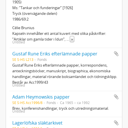
1905)
Ms: ”Tankar och funderingar” [1926]
Tryck (övervägande delen)
1986/69:2
Célie Brunius
Kapseln innehåller ett antal kuvert med olika påskrifter:
”Artiklar om gamla tider i Idun”,
...
»
Untitled
Gustaf Rune Eriks efterlämnade papper
SE S-HS L213
Fonds
Gustaf Rune Eriks efterlämnade papper, korrespondens,
anteckningsböcker, manuskript, biographica, ekonomiska
handlingar, material rörande boksamlandet och tidningsklipp.
Består av Acc1999/43
Untitled
Adam Heymowskis papper
SE S-HS Acc1996/8
Fonds
Ca 1965 -- ca 1992
Brev, konferenshandlingar, tryck och utredningsmaterial.
Untitled
Lagerlöfska släktarkivet