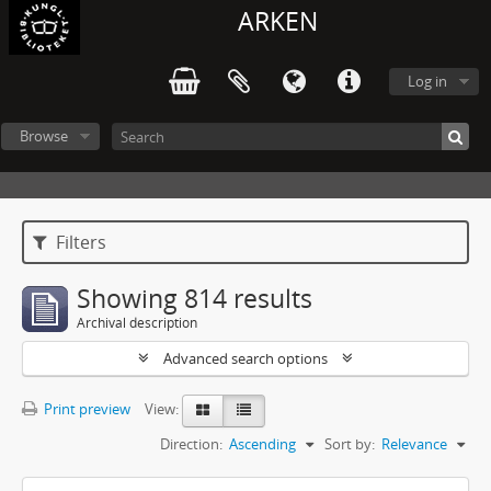
ARKEN
Log in
Browse
Filters
Showing 814 results
Archival description
Advanced search options
Print preview
View:
Direction:
Ascending
Sort by:
Relevance