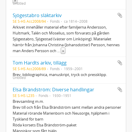
»
Untitled
Sjögestabro släktarkiv
SE S-HS Acc2008/94
Fonds
ca 1814--2008
Arkivet innehåller material efter familjerna Andersson,
Hultmark, Talén och Moselius, som förvarats på gården
Sjögestabro, Sjögestad (väster om Linköping). Materialet
härrör från Johanna Christina (Johansdotter) Persson, hennes
man Anders Persson och
...
»
Tom Hardts arkiv, tillägg
SE S-HS Acc2008/89
Fonds
1959--2001
Brev, bibliographica, manuskript, tryck och pressklipp.
Untitled
Elsa Brändström: Diverse handlingar
SE S-HS L235
Fonds
1930--1951
Brevsamling m.m.
Brev till och från Elsa Brändström samt mellan andra personer
Material rörande Marienborn och Neusorge, hjälphem i
Tyskland för barn
Röda korsets Elsa Brändström-paket
Människor som fått hjälp