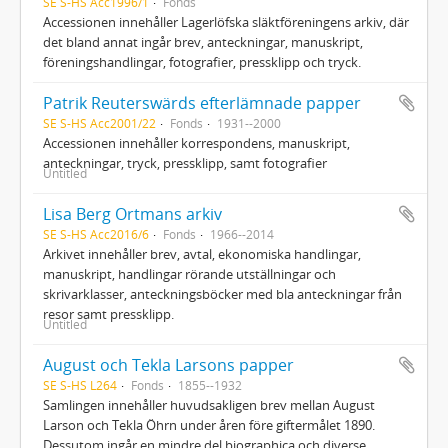
SE S-HS Acc1996/1
Fonds
Accessionen innehåller Lagerlöfska släktföreningens arkiv, där
det bland annat ingår brev, anteckningar, manuskript,
föreningshandlingar, fotografier, pressklipp och tryck.
Patrik Reuterswärds efterlämnade papper
SE S-HS Acc2001/22
Fonds
1931--2000
Accessionen innehåller korrespondens, manuskript,
anteckningar, tryck, pressklipp, samt fotografier
Untitled
Lisa Berg Ortmans arkiv
SE S-HS Acc2016/6
Fonds
1966--2014
Arkivet innehåller brev, avtal, ekonomiska handlingar,
manuskript, handlingar rörande utställningar och
skrivarklasser, anteckningsböcker med bla anteckningar från
resor samt pressklipp.
Untitled
August och Tekla Larsons papper
SE S-HS L264
Fonds
1855--1932
Samlingen innehåller huvudsakligen brev mellan August
Larson och Tekla Öhrn under åren före giftermålet 1890.
Dessutom ingår en mindre del biographica och diverse