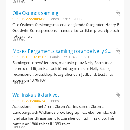
Untitled
Olle Östlinds samling
SE S-HS Acc2009/88
Fonds
1915--2006
Olle Östlinds forskningsmaterial angående fotografen Henry B
Goodwin. Korrespondens, manuskript, artiklar, pressklipp och
fotografier.
Untitled
Moses Pergaments samling rörande Nelly Sachs
SE S-HS NS1970/107
Fonds
ca 1948 -- 1970
Samlingen innehåller brev, manuskript av Nelly Sachs (bl.a.
libretto till Eli), artiklar och föredrag m.m. om Nelly Sachs,
recensioner, pressklipp, fotografier och ljudband. Består av
accession 1970/107.
Untitled
Wallinska släktarkivet
SE S-HS Acc2008/24
Fonds
Accessionen innehåller släkten Wallins samt släkterna
Lundbergs och Widlunds brev, biographica, ekonomiska och
juridiska handlingar samt fotografier och tidningsklipp. Från
mitten av 1800-talet till 1980-talet.
Untitled