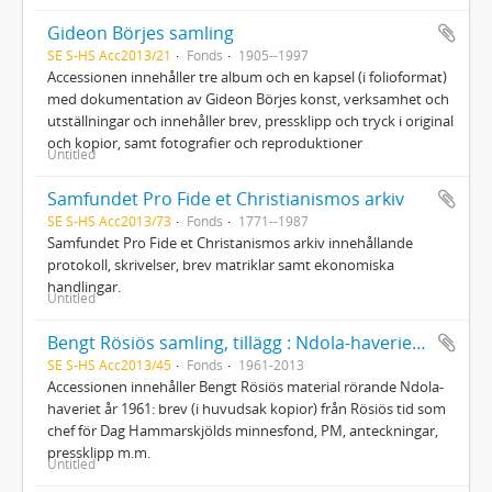
Gideon Börjes samling
SE S-HS Acc2013/21
Fonds
1905--1997
Accessionen innehåller tre album och en kapsel (i folioformat)
med dokumentation av Gideon Börjes konst, verksamhet och
utställningar och innehåller brev, pressklipp och tryck i original
och kopior, samt fotografier och reproduktioner
Untitled
Samfundet Pro Fide et Christianismos arkiv
SE S-HS Acc2013/73
Fonds
1771--1987
Samfundet Pro Fide et Christanismos arkiv innehållande
protokoll, skrivelser, brev matriklar samt ekonomiska
handlingar.
Untitled
Bengt Rösiös samling, tillägg : Ndola-haveriet samt DHF (Dag Hammarskjöld Foundation)
SE S-HS Acc2013/45
Fonds
1961-2013
Accessionen innehåller Bengt Rösiös material rörande Ndola-
haveriet år 1961: brev (i huvudsak kopior) från Rösiös tid som
chef för Dag Hammarskjölds minnesfond, PM, anteckningar,
pressklipp m.m.
Untitled