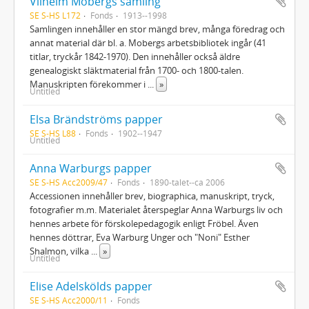
Vilhelm Mobergs samling
SE S-HS L172
Fonds
1913--1998
Samlingen innehåller en stor mängd brev, många föredrag och
annat material där bl. a. Mobergs arbetsbibliotek ingår (41
titlar, tryckår 1842-1970). Den innehåller också äldre
genealogiskt släktmaterial från 1700- och 1800-talen.
Manuskripten förekommer i
...
»
Untitled
Elsa Brändströms papper
SE S-HS L88
Fonds
1902--1947
Untitled
Anna Warburgs papper
SE S-HS Acc2009/47
Fonds
1890-talet--ca 2006
Accessionen innehåller brev, biographica, manuskript, tryck,
fotografier m.m. Materialet återspeglar Anna Warburgs liv och
hennes arbete för förskolepedagogik enligt Fröbel. Även
hennes döttrar, Eva Warburg Unger och "Noni" Esther
Shalmon, vilka
...
»
Untitled
Elise Adelskölds papper
SE S-HS Acc2000/11
Fonds