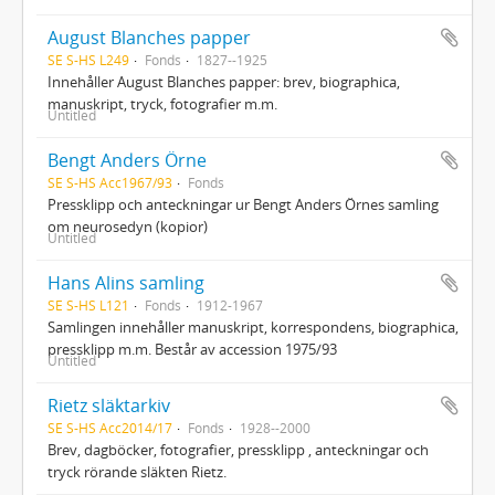
August Blanches papper
SE S-HS L249
Fonds
1827--1925
Innehåller August Blanches papper: brev, biographica,
manuskript, tryck, fotografier m.m.
Untitled
Bengt Anders Örne
SE S-HS Acc1967/93
Fonds
Pressklipp och anteckningar ur Bengt Anders Örnes samling
om neurosedyn (kopior)
Untitled
Hans Alins samling
SE S-HS L121
Fonds
1912-1967
Samlingen innehåller manuskript, korrespondens, biographica,
pressklipp m.m. Består av accession 1975/93
Untitled
Rietz släktarkiv
SE S-HS Acc2014/17
Fonds
1928--2000
Brev, dagböcker, fotografier, pressklipp , anteckningar och
tryck rörande släkten Rietz.