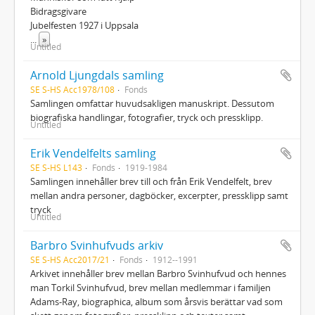
Bidragsgivare
Jubelfesten 1927 i Uppsala
...
»
Untitled
Arnold Ljungdals samling
SE S-HS Acc1978/108
Fonds
Samlingen omfattar huvudsakligen manuskript. Dessutom
biografiska handlingar, fotografier, tryck och pressklipp.
Untitled
Erik Vendelfelts samling
SE S-HS L143
Fonds
1919-1984
Samlingen innehåller brev till och från Erik Vendelfelt, brev
mellan andra personer, dagböcker, excerpter, pressklipp samt
tryck
Untitled
Barbro Svinhufvuds arkiv
SE S-HS Acc2017/21
Fonds
1912--1991
Arkivet innehåller brev mellan Barbro Svinhufvud och hennes
man Torkil Svinhufvud, brev mellan medlemmar i familjen
Adams-Ray, biographica, album som årsvis berättar vad som