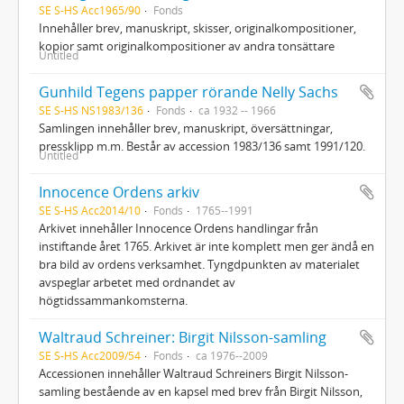
SE S-HS Acc1965/90
Fonds
Innehåller brev, manuskript, skisser, originalkompositioner,
kopior samt originalkompositioner av andra tonsättare
Untitled
Gunhild Tegens papper rörande Nelly Sachs
SE S-HS NS1983/136
Fonds
ca 1932 -- 1966
Samlingen innehåller brev, manuskript, översättningar,
pressklipp m.m. Består av accession 1983/136 samt 1991/120.
Untitled
Innocence Ordens arkiv
SE S-HS Acc2014/10
Fonds
1765--1991
Arkivet innehåller Innocence Ordens handlingar från
instiftande året 1765. Arkivet är inte komplett men ger ändå en
bra bild av ordens verksamhet. Tyngdpunkten av materialet
avspeglar arbetet med ordnandet av
högtidssammankomsterna.
Waltraud Schreiner: Birgit Nilsson-samling
SE S-HS Acc2009/54
Fonds
ca 1976--2009
Accessionen innehåller Waltraud Schreiners Birgit Nilsson-
samling bestående av en kapsel med brev från Birgit Nilsson,