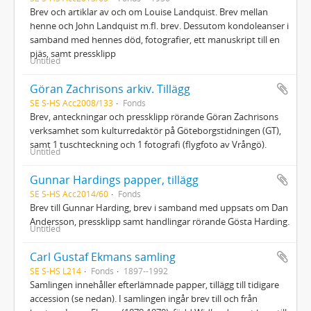
Brev och artiklar av och om Louise Landquist. Brev mellan
henne och John Landquist m.fl. brev. Dessutom kondoleanser i
samband med hennes död, fotografier, ett manuskript till en
pjäs, samt pressklipp
Untitled
Göran Zachrisons arkiv. Tillägg
SE S-HS Acc2008/133
Fonds
Brev, anteckningar och pressklipp rörande Göran Zachrisons
verksamhet som kulturredaktör på Göteborgstidningen (GT),
samt 1 tuschteckning och 1 fotografi (flygfoto av Vrångö).
Untitled
Gunnar Hardings papper, tillägg
SE S-HS Acc2014/60
Fonds
Brev till Gunnar Harding, brev i samband med uppsats om Dan
Andersson, pressklipp samt handlingar rörande Gösta Harding.
Untitled
Carl Gustaf Ekmans samling
SE S-HS L214
Fonds
1897--1992
Samlingen innehåller efterlämnade papper, tillägg till tidigare
accession (se nedan). I samlingen ingår brev till och från