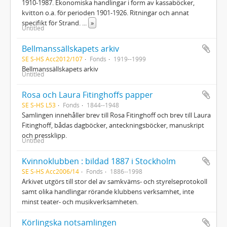
1910-1987. Ekonomiska handlingar i form av kassaböcker,
kvitton o.a. för perioden 1901-1926. Ritningar och annat
specifikt för Strand.
...
»
Untitled
Bellmanssällskapets arkiv
SE S-HS Acc2012/107
Fonds
1919--1999
Bellmanssällskapets arkiv
Untitled
Rosa och Laura Fitinghoffs papper
SE S-HS L53
Fonds
1844--1948
Samlingen innehåller brev till Rosa Fitinghoff och brev till Laura
Fitinghoff, bådas dagböcker, anteckningsböcker, manuskript
och pressklipp.
Untitled
Kvinnoklubben : bildad 1887 i Stockholm
SE S-HS Acc2006/14
Fonds
1886--1998
Arkivet utgörs till stor del av samkväms- och styrelseprotokoll
samt olika handlingar rörande klubbens verksamhet, inte
minst teater- och musikverksamheten.
Körlingska notsamlingen