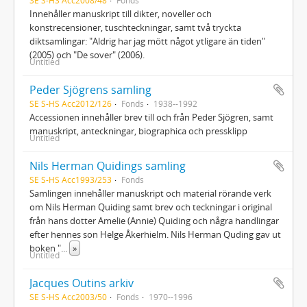
Innehåller manuskript till dikter, noveller och
konstrecensioner, tuschteckningar, samt två tryckta
diktsamlingar: "Aldrig har jag mött något ytligare än tiden"
(2005) och "De sover" (2006).
Untitled
Peder Sjögrens samling
SE S-HS Acc2012/126
Fonds
1938--1992
Accessionen innehåller brev till och från Peder Sjögren, samt
manuskript, anteckningar, biographica och pressklipp
Untitled
Nils Herman Quidings samling
SE S-HS Acc1993/253
Fonds
Samlingen innehåller manuskript och material rörande verk
om Nils Herman Quiding samt brev och teckningar i original
från hans dotter Amelie (Annie) Quiding och några handlingar
efter hennes son Helge Åkerhielm. Nils Herman Quding gav ut
boken "
...
»
Untitled
Jacques Outins arkiv
SE S-HS Acc2003/50
Fonds
1970--1996