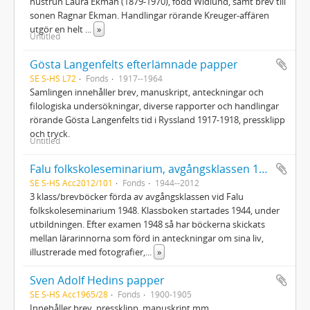
hustrun Laura Ekman (1879-1970), född Widlund, samt brev till
sonen Ragnar Ekman. Handlingar rörande Kreuger-affären
utgör en helt
...
»
Untitled
Gösta Langenfelts efterlämnade papper
SE S-HS L72
Fonds
1917--1964
Samlingen innehåller brev, manuskript, anteckningar och
filologiska undersökningar, diverse rapporter och handlingar
rörande Gösta Langenfelts tid i Ryssland 1917-1918, pressklipp
och tryck.
Untitled
Falu folkskoleseminarium, avgångsklassen 1948
SE S-HS Acc2012/101
Fonds
1944--2012
3 klass/brevböcker förda av avgångsklassen vid Falu
folkskoleseminarium 1948. Klassboken startades 1944, under
utbildningen. Efter examen 1948 så har böckerna skickats
mellan lärarinnorna som förd in anteckningar om sina liv,
illustrerade med fotografier,
...
»
Sven Adolf Hedins papper
SE S-HS Acc1965/28
Fonds
1900-1905
Innehåller brev, pressklipp, manuskript mm