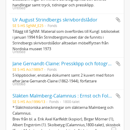
handlingar samt tryck, tidningar och pressklipp.
Untitled
Ur August Strindbergs skrivbordslådor
SE S-HS SgNM_E25
Fonds
Tillägg till SgNM. Material som överfördes till Kungl. biblioteket
i januari 1994 från Strindbergsmuseet där de funnits i
Strindbergs skrivbordslådor alltsedan möbelflytten från
Nordiska museet 1973
Untitled
Jane Gernandt-Claine: Pressklipp och fotografier
SE S-HS Acc1989/7
Fonds
5 klippböcker, enstaka dokument samt 2 kuvert med foton
efter Jane Gernandt-Claine (1862-1944), författare
Untitled
Släkten Malmberg-Calamnius : Ernst och Folke Malmberg
SE S-HS Acc1996/13
Fonds
1800-talet
* Släkthistoriska anteckningar om släkterna Malmberg och
Calamnius.
Brev från bl. a. Erik Axel Karlfeldt (kopior), Birger Mörner (1),
Albert Engström (1). Skolbetyg (Calamnius,1800-talet), skissbok