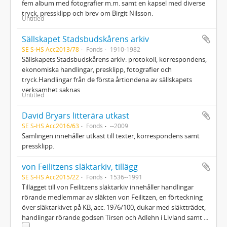
fem album med fotografier m.m. samt en kapsel med diverse
tryck, pressklipp och brev om Birgit Nilsson.
Untitled
Sällskapet Stadsbudskårens arkiv
SE S-HS Acc2013/78
Fonds
1910-1982
Sällskapets Stadsbudskårens arkiv: protokoll, korrespondens,
ekonomiska handlingar, presklipp, fotografier och
tryck.Handlingar från de första årtiondena av sällskapets
verksamhet saknas
Untitled
David Bryars litterära utkast
SE S-HS Acc2016/63
Fonds
--2009
Samlingen innehåller utkast till texter, korrespondens samt
pressklipp.
von Feilitzens släktarkiv, tillägg
SE S-HS Acc2015/22
Fonds
1536--1991
Tillägget till von Feilitzens släktarkiv innehåller handlingar
rörande medlemmar av släkten von Feilitzen, en förteckning
över släktarkivet på KB, acc. 1976/100, dukar med släktträdet,
handlingar rörande godsen Tirsen och Adlehn i Livland samt
...