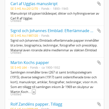
Carl af Ugglas manuskript
SE S-HS Acc2012/70
Fonds
1893--1945
Manuskript till pjäser/skådespel, dikter och hyllningsverser av
Carl R af Ugglas
Untitled
Sigrid och Johannes Elmblad: Efterlämnade papper
SE S-HS Acc1987/20
Fonds
Sigrid och Johannes Elmblads efterlämnade papper innehåller
bl.a brev, biographica, teckningar, fotografier och pressklipp.
Material även rörande äldre medlemmar av släkten Elmblad
Untitled
Martin Kochs papper
SE S-HS L64
Fonds
ca 1900-1932
Samlingen innehåller brev (267 st samt bröllopstelegram
(1915), diverse telegram (1917) samt oidentifierade brev och
kort), manuskript, artiklar, fotografier, teckningar, visor m.m.
Som ett tillägg till samlingen inkom år 1969 en skulptur av
Martin Koch.
...
»
Untitled
Rolf Zandéns papper. Tillägg
SE S-HS Acc2008/48
Fonds