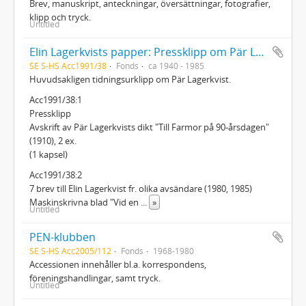
Brev, manuskript, anteckningar, översättningar, fotografier,
klipp och tryck.
Untitled
Elin Lagerkvists papper: Pressklipp om Pär Lagerkvist
SE S-HS Acc1991/38
Fonds
ca 1940 - 1985
Huvudsakligen tidningsurklipp om Pär Lagerkvist.
Acc1991/38:1
Pressklipp
Avskrift av Pär Lagerkvists dikt "Till Farmor på 90-årsdagen"
(1910), 2 ex.
(1 kapsel)
Acc1991/38:2
7 brev till Elin Lagerkvist fr. olika avsändare (1980, 1985)
Maskinskrivna blad "Vid en
...
»
Untitled
PEN-klubben
SE S-HS Acc2005/112
Fonds
1968-1980
Accessionen innehåller bl.a. korrespondens,
föreningshandlingar, samt tryck.
Untitled