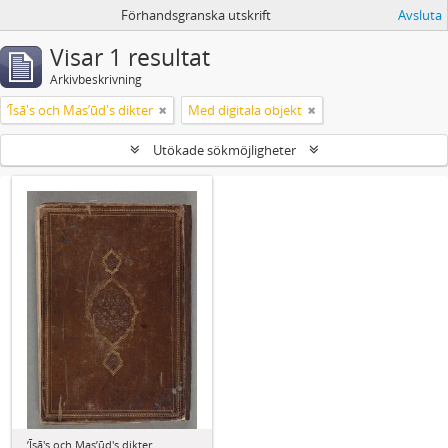
Förhandsgranska utskrift
Avsluta
Visar 1 resultat
Arkivbeskrivning
ʼĪsā's och Masʼūd's dikter
Med digitala objekt
Utökade sökmöjligheter
ʼĪsā's och Masʼūd's dikter