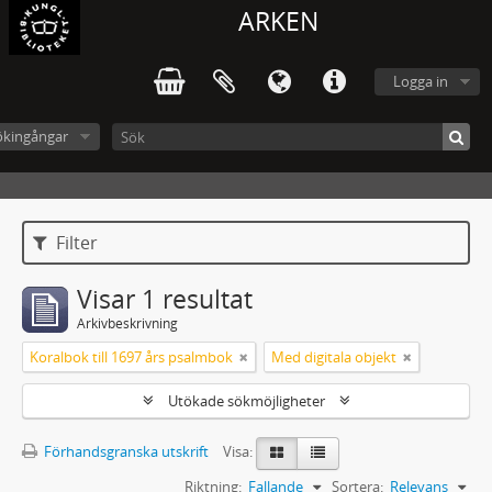
ARKEN
Logga in
ökingångar
Filter
Visar 1 resultat
Arkivbeskrivning
Koralbok till 1697 års psalmbok
Med digitala objekt
Utökade sökmöjligheter
Förhandsgranska utskrift
Visa:
Riktning:
Fallande
Sortera:
Relevans