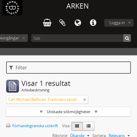
ARKEN
Logga in
ökingångar
Filter
Visar 1 resultat
Arkivbeskrivning
Carl Michael Bellman: Fredmans epistlar och sånger m.fl. Bellman-texter
Utökade sökmöjligheter
Förhandsgranska utskrift
Visa:
Riktning:
Ökande
Sortera:
Relevans