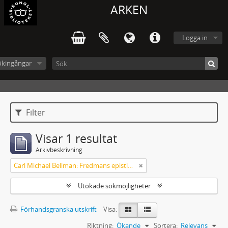
ARKEN
Logga in
ökingångar
Filter
Visar 1 resultat
Arkivbeskrivning
Carl Michael Bellman: Fredmans epistlar [Nechers ex.]. Ep. 1-50
Utökade sökmöjligheter
Förhandsgranska utskrift
Visa:
Riktning:
Ökande
Sortera:
Relevans