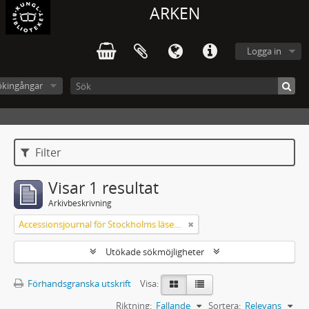
ARKEN
Logga in
ökingångar
Filter
Visar 1 resultat
Arkivbeskrivning
Accessionsjournal för Stockholms läsesalong
Utökade sökmöjligheter
Förhandsgranska utskrift
Visa:
Riktning:
Fallande
Sortera:
Relevans