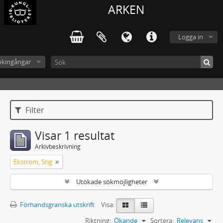
ARKEN
Logga in
ökingångar
Filter
Visar 1 resultat
Arkivbeskrivning
Ekström, Stig
Utökade sökmöjligheter
Förhandsgranska utskrift
Visa:
Riktning:
Ökande
Sortera:
Relevans