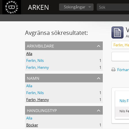
ARKEN
Sökingångar
V
Avgränsa sökresultatet:
A
arkivbildare
Ferlin, 
Alla
Ferlin, Nils
1
Ferlin, Henny
1
Förhan
namn
Alla
Ferlin, Nils
1
Ferlin, Henny
1
Nils 
handlingstyp
Nils F
Alla
Böcker
1