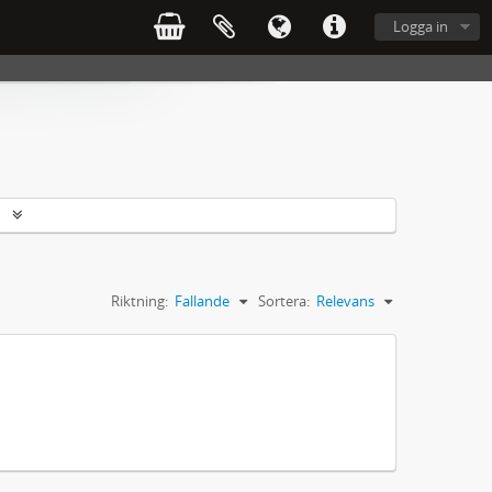
Logga in
r
Riktning:
Fallande
Sortera:
Relevans