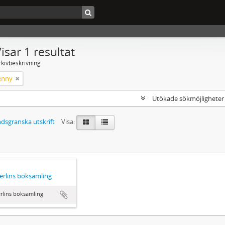
isar 1 resultat
rkivbeskrivning
Henny
Utökade sökmöjlighete
dsgranska utskrift
Visa:
Ferlins boksamling
erlins boksamling