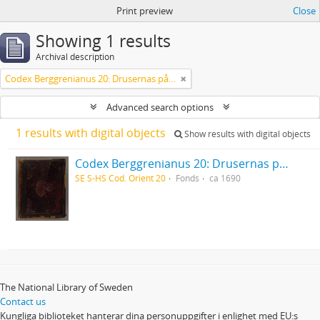
Print preview
Close
Showing 1 results
Archival description
Codex Berggrenianus 20: Drusernas på Libanon heliga bok
Advanced search options
1 results with digital objects
Show results with digital objects
Codex Berggrenianus 20: Drusernas på Libanon heliga bok
SE S-HS Cod. Orient 20
Fonds
ca 1690
The National Library of Sweden
Contact us
Kungliga biblioteket hanterar dina personuppgifter i enlighet med EU:s