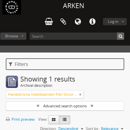
ARKEN
Log in
Browse
Filters
Showing 1 results
Archival description
Handskrivna meddelanden från Victor Arendorff
Advanced search options
Print preview
View:
Direction:
Descending
Sort by:
Relevance