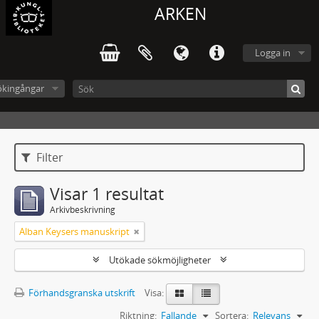
ARKEN
Logga in
ökingångar
Filter
Visar 1 resultat
Arkivbeskrivning
Alban Keysers manuskript
Utökade sökmöjligheter
Förhandsgranska utskrift
Visa:
Riktning:
Fallande
Sortera:
Relevans