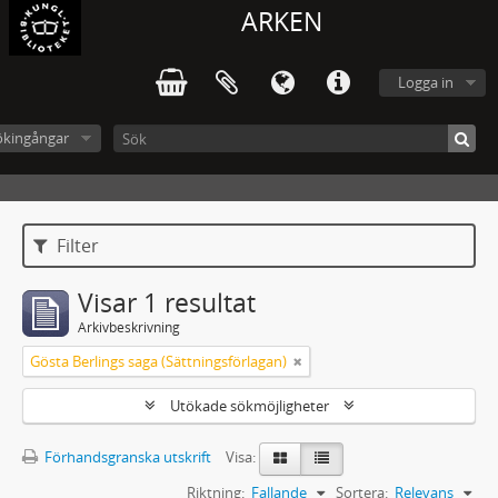
ARKEN
Logga in
ökingångar
Filter
Visar 1 resultat
Arkivbeskrivning
Gösta Berlings saga (Sättningsförlagan)
Utökade sökmöjligheter
Förhandsgranska utskrift
Visa:
Riktning:
Fallande
Sortera:
Relevans