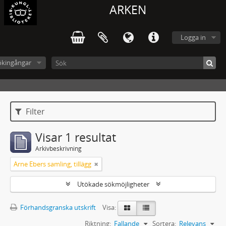
ARKEN
Logga in
ökingångar
Filter
Visar 1 resultat
Arkivbeskrivning
Arne Ebers samling, tillägg
Utökade sökmöjligheter
Förhandsgranska utskrift
Visa:
Riktning:
Fallande
Sortera:
Relevans