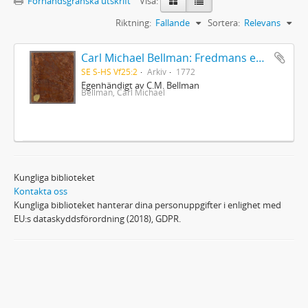
Förhandsgranska utskrift
Visa:
Riktning:
Fallande
Sortera:
Relevans
Carl Michael Bellman: Fredmans epistlar [dedicerade till J.D. Duwall] Del 2
SE S-HS Vf25:2
Arkiv
1772
Egenhändigt av C.M. Bellman
Bellman, Carl Michael
Kungliga biblioteket
Kontakta oss
Kungliga biblioteket hanterar dina personuppgifter i enlighet med
EU:s dataskyddsförordning (2018), GDPR.