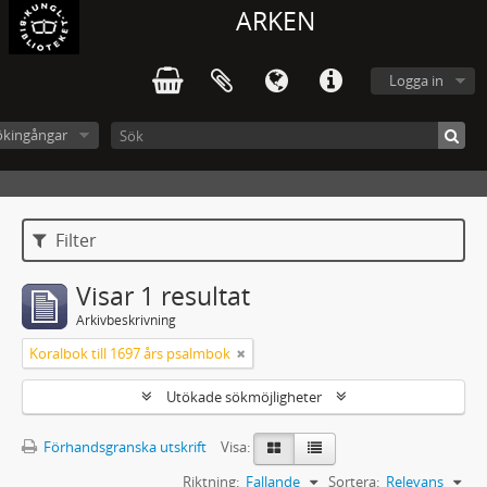
ARKEN
Logga in
ökingångar
Filter
Visar 1 resultat
Arkivbeskrivning
Koralbok till 1697 års psalmbok
Utökade sökmöjligheter
Förhandsgranska utskrift
Visa:
Riktning:
Fallande
Sortera:
Relevans