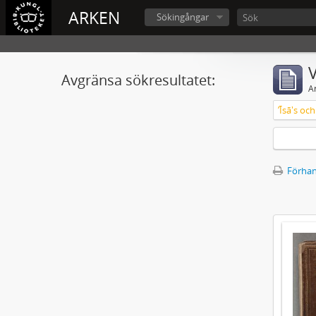
ARKEN
Sökingångar
V
Avgränsa sökresultatet:
A
ʼĪsā's o
Förhan