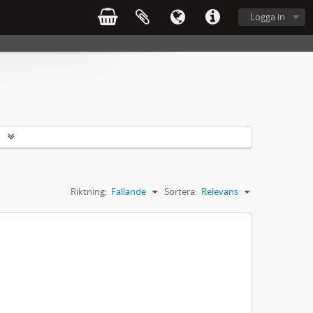
Logga in
r
Riktning:
Fallande
Sortera:
Relevans