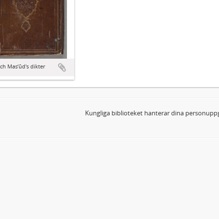
s och Masʼūd's dikter
Kungliga biblioteket hanterar dina personuppg