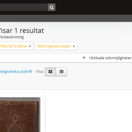
isar 1 resultat
rkivbeskrivning
ch Masʼūd's dikter
Med digitala objekt
Utökade sökmöjlighete
dsgranska utskrift
Visa: