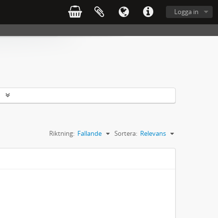
Logga in
r
Riktning:
Fallande
Sortera:
Relevans