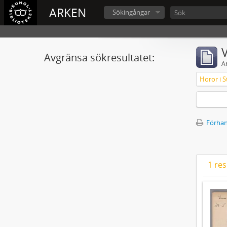
ARKEN
Sökingångar
V
Avgränsa sökresultatet:
A
Horor i S
Förhan
1 res