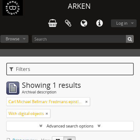
ARKEN
Log in
Browse
Filters
Showing 1 results
Archival description
Carl Michael Bellman: Fredmans epistlar m.m.
With digital objects
Advanced search options