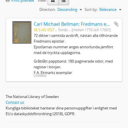
Print preview
View:
Direction:
Descending
Sort by:
Relevance
Carl Michael Bellman: Fredmans epistlar m.m.
SE S-HS Vf27
Fonds
[mellan 1770 och 1790?]
72 dikter i samtida avskrift, nästan alla tillhörande
Fredmans epistlar.
Epistlarnas nummer anges annorlunda jämfört
med de tryckta upplagorna.
Gråblått pappband. 180 paginerade sidor, med
register i början.
F.A. Ekmarks exemplar
Untitled
The National Library of Sweden
Contact us
Kungliga biblioteket hanterar dina personuppgifter i enlighet med
EU:s dataskyddsförordning (2018), GDPR.