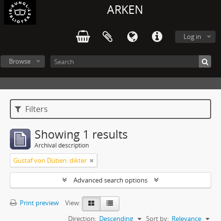
ARKEN
Log in
Browse
Filters
Showing 1 results
Archival description
Gustaf von Düben: dikter
Advanced search options
Print preview
View:
Direction:
Descending
Sort by:
Relevance