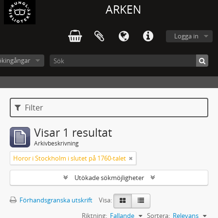
ARKEN
Logga in
ökingångar
Filter
Visar 1 resultat
Arkivbeskrivning
Horor i Stockholm i slutet på 1760-talet
Utökade sökmöjligheter
Förhandsgranska utskrift
Visa:
Riktning:
Fallande
Sortera:
Relevans