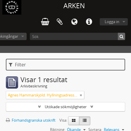
ARKEN
Logga in
ökingångar
Filter
Visar 1 resultat
Arkivbeskrivning
Agnes Hammarskjöld. Hyllningsadresser på 60-årsdagen
Utökade sökmöjligheter
Förhandsgranska utskrift
Visa:
Riktning:
Ökande
Sortera:
Relevans