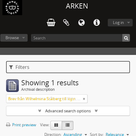
ARKEN
Log in
Browse
Filters
Showing 1 results
Archival description
Brev från Wilhelmina Stålberg till löjtn. Ridderstad 1857
Advanced search options
Print preview
View:
Direction:
Ascending
Sort by:
Relevance