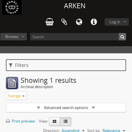
ARKEN
Log in
Browse
Filters
Showing 1 results
Archival description
Sverige
Advanced search options
Print preview
View:
Direction:
Ascending
Sort by:
Relevance