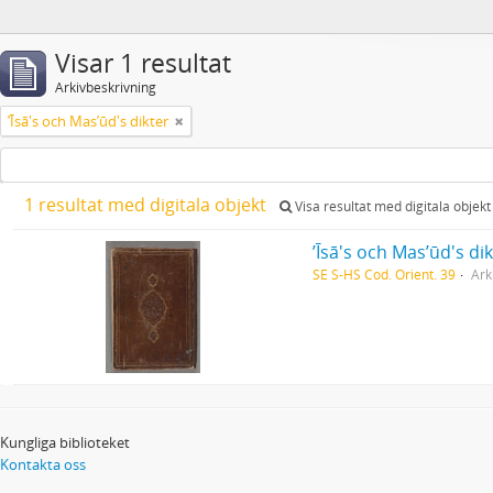
Visar 1 resultat
Arkivbeskrivning
ʼĪsā's och Masʼūd's dikter
1 resultat med digitala objekt
Visa resultat med digitala objekt
ʼĪsā's och Masʼūd's di
SE S-HS Cod. Orient. 39
Ark
Kungliga biblioteket
Kontakta oss