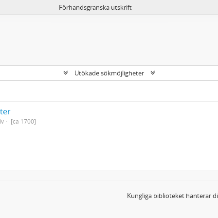
Förhandsgranska utskrift
Utökade sökmöjligheter
kter
iv
[ca 1700]
Kungliga biblioteket hanterar 