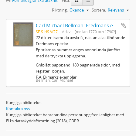
Förhandsgranska utskrift
Visa:
Riktning:
Ökande
Sortera:
Relevans
Carl Michael Bellman: Fredmans epistlar m.m.
SE S-HS Vf27
Arkiv
[mellan 1770 och 1790?]
72 dikter i samtida avskrift, nästan alla tillhörande
Fredmans epistlar.
Epistlarnas nummer anges annorlunda jämfört
med de tryckta upplagorna.
Gråblått pappband. 180 paginerade sidor, med
register i början.
F.A. Ekmarks exemplar
Bellman, Carl Michael
Kungliga biblioteket
Kontakta oss
Kungliga biblioteket hanterar dina personuppgifter i enlighet med
EU:s dataskyddsförordning (2018), GDPR.