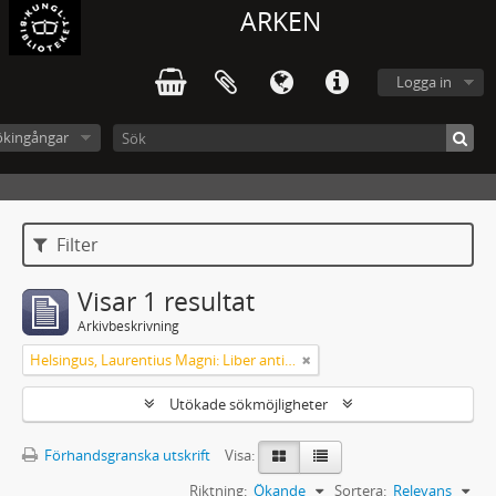
ARKEN
Logga in
ökingångar
Filter
Visar 1 resultat
Arkivbeskrivning
Helsingus, Laurentius Magni: Liber antiphonarius
Utökade sökmöjligheter
Förhandsgranska utskrift
Visa:
Riktning:
Ökande
Sortera:
Relevans