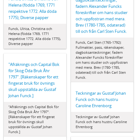
dagboksanteckningar;
Helena (födda 1769, 1771
fadern Alexander Funcks
respektive 1772. Alla döda
föreskrifter om hans studier
1775), Diverse papper
och uppfostran med mera.
Brev (1780-1785, odaterad)
Funck, Ulrica, Christina och
till och från Carl Sten Funck.
Helena (födda 1769, 1771
respektive 1772. Alla döda 1775),
Funck, Carl Sten (1765-1792):
Diverse papper
Fullmakter, pass, räkenskaper,
dagboksanteckningar; fadern
Alexander Funcks föreskrifter
om hans studier och uppfostran
"Afräknings och Capital Bok
med mera. Brev (1780-1785,
för Skog Öda Bruk Åhr
odaterad) till och från Carl Sten
1797". [Räkenskaper för ett
Funck.
fingerat bruk för övnings
skull uppställda av Gustaf
Teckningar av Gustaf Johan
Johan Funck.]
Funck och hans hustru
Caroline Ehrenborg
"Afräknings och Capital Bok för
Skog Öda Bruk Åhr 1797".
[Räkenskaper för ett fingerat
Teckningar av Gustaf Johan
bruk för övnings skull
Funck och hans hustru Caroline
uppställda av Gustaf Johan
Ehrenborg
Funck.]