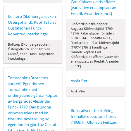
Carl Klöfverskjölds affärer
[varav den ena uppsatt av
Fredrik Aleander Funck].
Bolltorp (Skönberga socken,
Östergötland). Köpt 1815 av
Klöfverskjöldska papper:
Gustaf Johan Funck.
Augusta Klöfverskjöld (1799-
1814), Räkenskaper för tiden
Köpebrev, inteckningar.
1810-1814,, uppsatta av O. J.
Risellschöld. - Carl Klöfverskjöld
Bolltorp (Skönberga socken,
(1797-1879), 2 handlingar
Östergötland). Köpt 1815 av
rörande kapten Carl
Gustaf Johan Funck. Köpebrev,
Klöfverskjölds affärer [varav den
inteckningar.
ena uppsatt av Fredrik Aleander
Funck].
Tomtaholm (Drothems
Avskrifter
socken). Egendomen
Tomtaholm med
Avskrifter
underlydande gårdar köptes
av bergsrådet Alexander
Funck 1770. Den bundna
Runstafwens beskrifning.
volymen inleds med en
Innhåller dessutom 1 brev
historisk beskrivning av
(1968) till Olof von Feilitzen.
egendomen gjord av Gustaf
Johan Funck. Nr 1 i samma