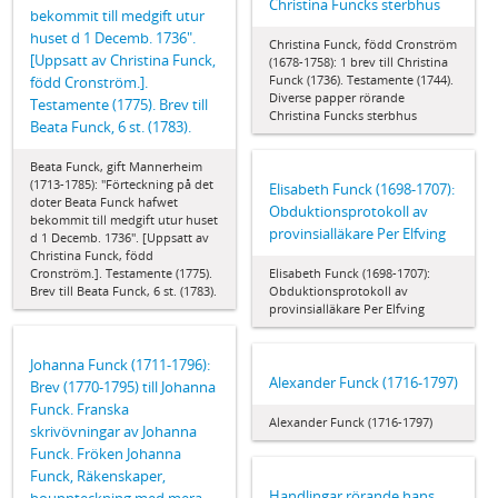
Christina Funcks sterbhus
bekommit till medgift utur
huset d 1 Decemb. 1736".
Christina Funck, född Cronström
[Uppsatt av Christina Funck,
(1678-1758): 1 brev till Christina
Funck (1736). Testamente (1744).
född Cronström.].
Diverse papper rörande
Testamente (1775). Brev till
Christina Funcks sterbhus
Beata Funck, 6 st. (1783).
Beata Funck, gift Mannerheim
(1713-1785): "Förteckning på det
Elisabeth Funck (1698-1707):
doter Beata Funck hafwet
Obduktionsprotokoll av
bekommit till medgift utur huset
provinsialläkare Per Elfving
d 1 Decemb. 1736". [Uppsatt av
Christina Funck, född
Cronström.]. Testamente (1775).
Elisabeth Funck (1698-1707):
Brev till Beata Funck, 6 st. (1783).
Obduktionsprotokoll av
provinsialläkare Per Elfving
Johanna Funck (1711-1796):
Alexander Funck (1716-1797)
Brev (1770-1795) till Johanna
Funck. Franska
Alexander Funck (1716-1797)
skrivövningar av Johanna
Funck. Fröken Johanna
Funck, Räkenskaper,
Handlingar rörande hans