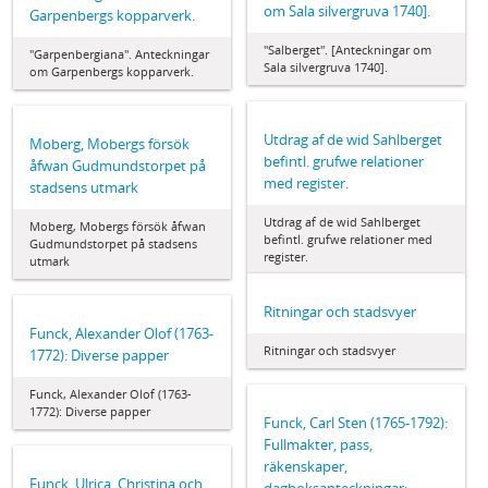
om Sala silvergruva 1740].
Garpenbergs kopparverk.
"Salberget". [Anteckningar om
"Garpenbergiana". Anteckningar
Sala silvergruva 1740].
om Garpenbergs kopparverk.
Utdrag af de wid Sahlberget
Moberg, Mobergs försök
befintl. grufwe relationer
åfwan Gudmundstorpet på
med register.
stadsens utmark
Utdrag af de wid Sahlberget
Moberg, Mobergs försök åfwan
befintl. grufwe relationer med
Gudmundstorpet på stadsens
register.
utmark
Ritningar och stadsvyer
Funck, Alexander Olof (1763-
Ritningar och stadsvyer
1772): Diverse papper
Funck, Alexander Olof (1763-
1772): Diverse papper
Funck, Carl Sten (1765-1792):
Fullmakter, pass,
räkenskaper,
Funck, Ulrica, Christina och