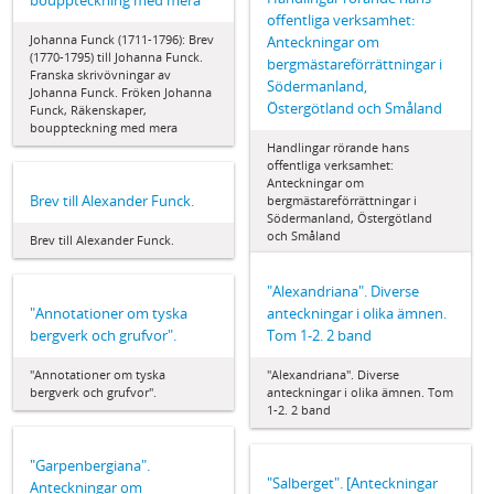
bouppteckning med mera
offentliga verksamhet:
Johanna Funck (1711-1796): Brev
Anteckningar om
(1770-1795) till Johanna Funck.
bergmästareförrättningar i
Franska skrivövningar av
Södermanland,
Johanna Funck. Fröken Johanna
Östergötland och Småland
Funck, Räkenskaper,
bouppteckning med mera
Handlingar rörande hans
offentliga verksamhet:
Anteckningar om
Brev till Alexander Funck.
bergmästareförrättningar i
Södermanland, Östergötland
och Småland
Brev till Alexander Funck.
"Alexandriana". Diverse
"Annotationer om tyska
anteckningar i olika ämnen.
bergverk och grufvor".
Tom 1-2. 2 band
"Annotationer om tyska
"Alexandriana". Diverse
bergverk och grufvor".
anteckningar i olika ämnen. Tom
1-2. 2 band
"Garpenbergiana".
"Salberget". [Anteckningar
Anteckningar om