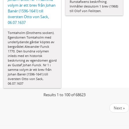
Runstafwens beskrifning.
volym är ett brev från Johan
Innhåller dessutom 1 brev (1968)
Banér (1596-1641) till
till Olof von Feilitzen.
översten Otto von Sack,
06.07.1637
Tomtaholm (Drothems socken).
Egendomen Tomtaholm med
underlydande gårdar köptes av
bergsrådet Alexander Funck
1770. Den bundna volymen
inleds med en historisk
beskrivning av egendomen gjord
av Gustaf Johan Funck. Nr 1 i
samma volym är ett brev från
Johan Banér (1596-1641) till
översten Otto von Sack,
06.07.1637
Results 1 to 100 of 68623
Next »