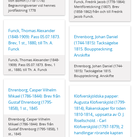
von Bomin (1718-1778):
Funck, Fredrik Jacob (1778-1864):
Begravningsverser vid hennes
Meritföretckning (1807). Brev
jordfästning 1778
(1858-1862) från och till Fredrik
Jacob Funck.
Funck, Thomas Alexander
(1848-1909): Pass 05.07.1873.
Ehrenborg, Johan Daniel
Brev, 1 st., 1880, till Th. A.
(1744-1815): Tacksägelse
Funck
1815. Bouppteckning.
Arvskifte
Funck, Thomas Alexander (1848-
1909): Pass 05.07.1873. Brev, 1
Ehrenborg, Johan Daniel (1744-
st., 1880, till Th. A. Funck
1815): Tacksägelse 1815.
Bouppteckning. Arvskifte
Ehrenborg, Casper Vilhelm
Mikael (1786-1844): Brev från
Klöfverskjöldska papper:
Gustaf Ehrenborg (1795-
Augusta Klöfverskjöld (1799-
1858), 1 st., 1845
1814), Räkenskaper för tiden
1810-1814,, uppsatta av O. J.
Ehrenborg, Casper Vilhelm
Risellschöld. - Carl
Mikael (1786-1844): Brev från
Klöfverskjöld (1797-1879), 2
Gustaf Ehrenborg (1795-1858), 1
handlingar rörande kapten
st., 1845