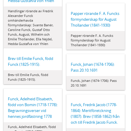
Hedda Gustafva von Yhlen
Handlingar rörande av Fredrik
Papper rörande F. A. Funcks
Alexander Funck
förmynderskap för August
omhänderhavda
Thollander (1841-1930)
förmyndarskap: Svante Banér,
Caroline Funck, Gustaf Otto
Funck, August, Wilhelm och
Papper rörande F. A. Funcks
Emilie Thollander, Ella Nejdel,
förmynderskap för August
Hedda Gustafva von Yhlen
Thollander (1841-1930)
Brev till Emilie Funck, född
Funck (1825-1915).
Funck, Johan (1674-1706):
Pass 20.10.1691
Brev till Emilie Funck, född
Funck (1825-1915).
Funck, Johan (1674-1706): Pass
20.10.1691
Funck, Adelheid Elisabeth,
född von Bomin (1718-1778):
Funck, Fredrik Jacob (1778-
Begravningsverser vid
1864): Meritföretckning
hennes jordfästning 1778
(1807). Brev (1858-1862) från
och till Fredrik Jacob Funck.
Funck, Adelheid Elisabeth, född