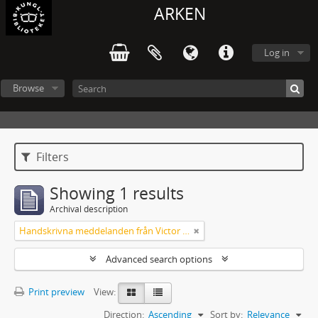
ARKEN
Log in
Browse
Filters
Showing 1 results
Archival description
Handskrivna meddelanden från Victor Arendorff
Advanced search options
Print preview
View:
Direction:
Ascending
Sort by:
Relevance