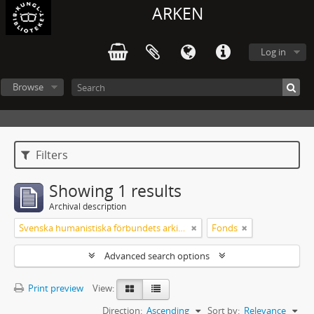
ARKEN
Log in
Browse
Filters
Showing 1 results
Archival description
Svenska humanistiska förbundets arkiv: handlingar 2003-2012
Fonds
Advanced search options
Print preview
View:
Direction:
Ascending
Sort by:
Relevance