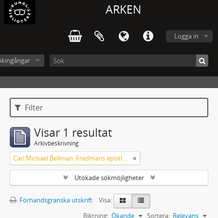
ARKEN
Logga in
ökingångar
Filter
Visar 1 resultat
Arkivbeskrivning
Carl Michael Bellman: Fredmans epistlar och sånger m.fl. Bellman-texter
Utökade sökmöjligheter
Förhandsgranska utskrift
Visa:
Riktning:
Ökande
Sortera:
Relevans