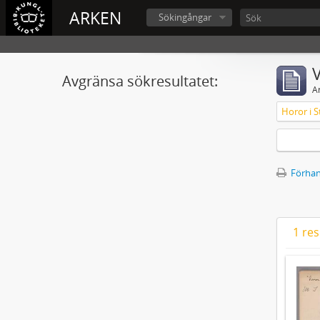
ARKEN
Sökingångar
V
Avgränsa sökresultatet:
A
Horor i S
Förhan
1 res