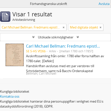
Förhandsgranska utskrift
Avsluta
Visar 1 resultat
Arkivbeskrivning
Carl Michael Bellman: Fredmans epistlar och sånger m.fl. Bellman-texter
Med digitala objekt
Utökade sökmöjligheter
Carl Michael Bellman: Fredmans epistlar och sånger m.fl. Bellman-texter
SE S-HS Vf26b
Arkiv
[mellan 1780 och 1785?]
Avskriftssamling från omkr. 1780 eller förra hälften av
1780-talet. [Defekt]
Handskriften avslutas med ett par versbrev till
Schröderheim, samt två Bacchi Ordenskapitel
Bellman, Carl Michael
Kungliga biblioteket
Kontakta oss
Kungliga biblioteket hanterar dina personuppgifter i enlighet med EU:s
dataskyddsförordning (2018), GDPR.