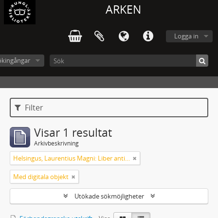
ARKEN
Logga in
ökingångar
Filter
Visar 1 resultat
Arkivbeskrivning
Helsingus, Laurentius Magni: Liber antiphonarius
Med digitala objekt
Utökade sökmöjligheter