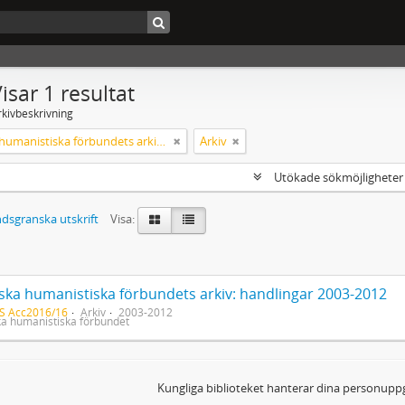
isar 1 resultat
rkivbeskrivning
Svenska humanistiska förbundets arkiv: handlingar 2003-2012
Arkiv
Utökade sökmöjlighete
dsgranska utskrift
Visa:
ska humanistiska förbundets arkiv: handlingar 2003-2012
S Acc2016/16
Arkiv
2003-2012
a humanistiska förbundet
Kungliga biblioteket hanterar dina personuppg