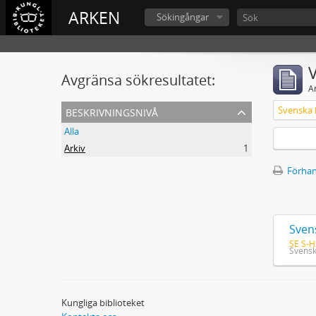
ARKEN
Sökingångar
V
Avgränsa sökresultatet:
A
beskrivningsnivå
Alla
Arkiv
1
Förhan
Sven
SE S-H
Svensk
Kungliga biblioteket