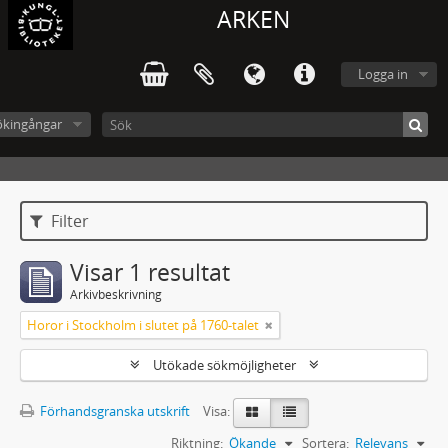
ARKEN
Logga in
ökingångar
Filter
Visar 1 resultat
Arkivbeskrivning
Horor i Stockholm i slutet på 1760-talet
Utökade sökmöjligheter
Förhandsgranska utskrift
Visa:
Riktning:
Ökande
Sortera:
Relevans