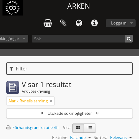
ARKEN
Logga in
ökingångar
Filter
Visar 1 resultat
Arkivbeskrivning
Alarik Rynells samling
Utökade sökmöjligheter
Förhandsgranska utskrift
Visa:
Riktning:
Fallande
Sortera:
Relevans